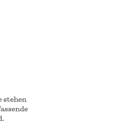
e stehen
fassende
d.