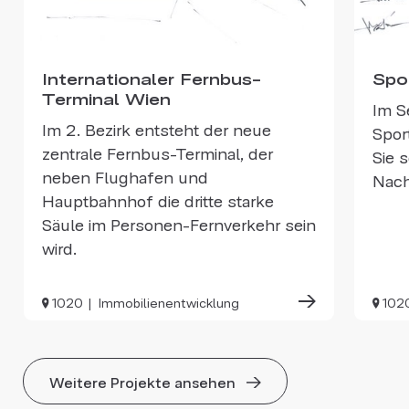
Internationaler Fernbus-
Spo
Terminal Wien
Im S
Im 2. Bezirk entsteht der neue
Sport
zentrale Fernbus-Terminal, der
Sie 
neben Flughafen und
Nach
Hauptbahnhof die dritte starke
Säule im Personen-Fernverkehr sein
wird.
1020
Immobilienentwicklung
102
Weitere Projekte ansehen