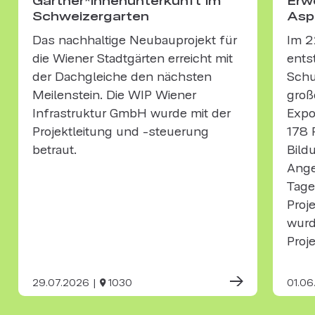
Schweizergarten
Asp
Das nachhaltige Neubauprojekt für
Im 2
die Wiener Stadtgärten erreicht mit
ents
der Dachgleiche den nächsten
Schu
Meilenstein. Die WIP Wiener
groß
Infrastruktur GmbH wurde mit der
Expo
Projektleitung und -steuerung
178 
betraut.
Bild
Ange
Tage
Proj
wurd
Proj
29.07.2026
1030
01.06